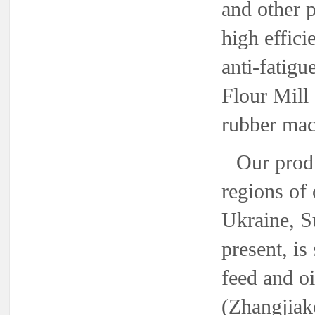
and other p
high effici
anti-fatigu
Flour Mill 
rubber mach
Our produ
regions of 
Ukraine, Su
present, i
feed and o
(Zhangjiak