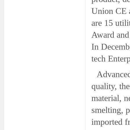
Union CE a
are 15 uti
Award and 
In Decembe
tech Enterp
Advanced 
quality, th
material, 
smelting, p
imported fr