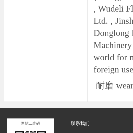
, Wudeli F
Ltd. , Jin
Donglong E
Machinery 
world for 
foreign use
耐磨 wear-r
联系我们
网站二维码