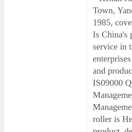
Town, Yanc
1985, cover
Is China's 
service in 
enterprises
and produc
IS09000 Qu
Management
Management
roller is 
product, de